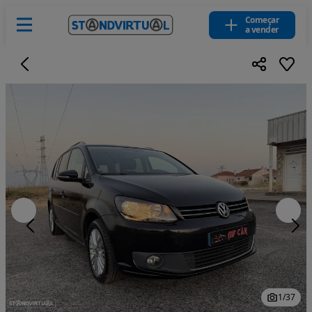
Começar
a vender
1
/
37