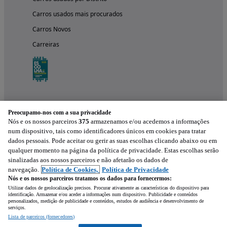
Carros usados mais procurados
Carros Novos
Carreiras
Preocupamo-nos com a sua privacidade
Nós e os nossos parceiros
375
armazenamos e/ou acedemos a informações
num dispositivo, tais como identificadores únicos em cookies para tratar
dados pessoais. Pode aceitar ou gerir as suas escolhas clicando abaixo ou em
qualquer momento na página da política de privacidade. Estas escolhas serão
Experimenta a aplicação
sinalizadas aos nossos parceiros e não afetarão os dados de
navegação.
Política de Cookies,
Política de Privacidade
Nós e os nossos parceiros tratamos os dados para fornecermos:
Utilizar dados de geolocalização precisos. Procurar ativamente as características do dispositivo para
identificação. Armazenar e/ou aceder a informações num dispositivo. Publicidade e conteúdos
personalizados, medição de publicidade e conteúdos, estudos de audiência e desenvolvimento de
serviços.
Lista de parceiros (fornecedores)
Mensagem