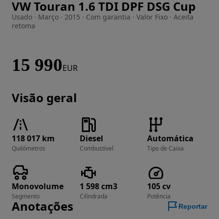
VW Touran 1.6 TDI DPF DSG Cup
Imagem 1 de 37
Usado · Março · 2015 · Com garantia · Valor Fixo · Aceita
retoma
15 990
EUR
Visão geral
118 017 km
Diesel
Automática
Quilómetros
Combustível
Tipo de Caixa
Monovolume
1 598 cm3
105 cv
Segmento
Cilindrada
Potência
Anotações
Reportar