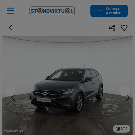
Começar
a vender
1
/
41