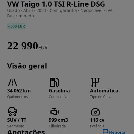
VW Taigo 1.0 TSI R-Line DSG
Imagem 1 de 41
Usado · Abril · 2024 · Com garantia · Negociável · IVA
Discriminado
-
500 EUR
22 990
EUR
Visão geral
34 062 km
Gasolina
Automática
Quilómetros
Combustível
Tipo de Caixa
SUV / TT
999 cm3
116 cv
Segmento
Cilindrada
Potência
Anotações
Reportar