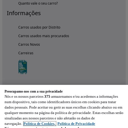
Quanto vale o seu carro?
Informações
Carros usados por Distrito
Carros usados mais procurados
Carros Novos
Carreiras
Preocupamo-nos com a sua privacidade
Nós e os nossos parceiros
375
armazenamos e/ou acedemos a informações
num dispositivo, tais como identificadores únicos em cookies para tratar
dados pessoais. Pode aceitar ou gerir as suas escolhas clicando abaixo ou em
qualquer momento na página da política de privacidade. Estas escolhas serão
Experimenta a aplicação
sinalizadas aos nossos parceiros e não afetarão os dados de
navegação.
Política de Cookies,
Política de Privacidade