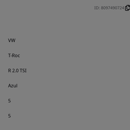
ID
:
8097490724
VW
T-Roc
R 2.0 TSI
Azul
5
5