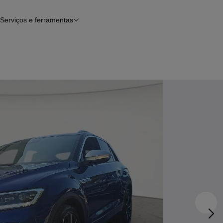
Serviços e ferramentas
Financiamento
Avaliar o meu carro
iamento
Serviço de check-up
Histórico do veículo
Notícias e artigos