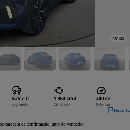
1
/
28
SUV / TT
1 984 cm3
300 cv
Segmento
Cilindrada
Potência
Reporta
ados carecem de confirmação junto do vendedor.