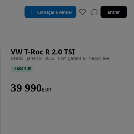
Começar a vender
Entrar
VW T-Roc R 2.0 TSI
Usado · Janeiro · 2025 · Com garantia · Negociável
-
1 000 EUR
39 990
EUR