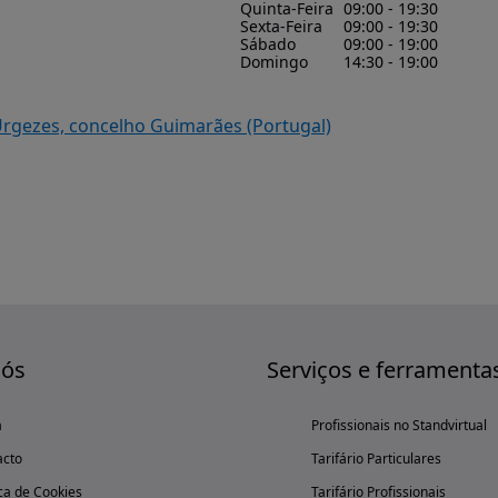
Quinta-Feira
09:00 - 19:30
Sexta-Feira
09:00 - 19:30
Sábado
09:00 - 19:00
Domingo
14:30 - 19:00
Urgezes, concelho Guimarães (Portugal)
nós
Serviços e ferramenta
a
Profissionais no Standvirtual
acto
Tarifário Particulares
ica de Cookies
Tarifário Profissionais