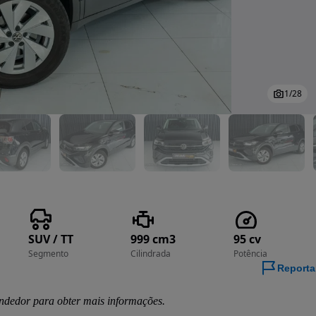
1
/
28
SUV / TT
999 cm3
95 cv
Segmento
Cilindrada
Potência
Reporta
ndedor para obter mais informações.