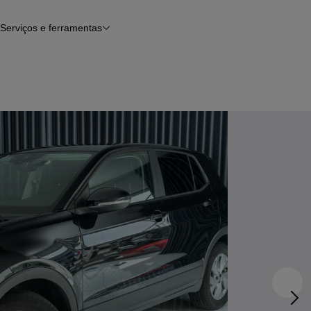
Serviços e ferramentas
Financiamento
Avaliar o meu carro
iamento
Serviço de check-up
Histórico do veículo
Notícias e artigos