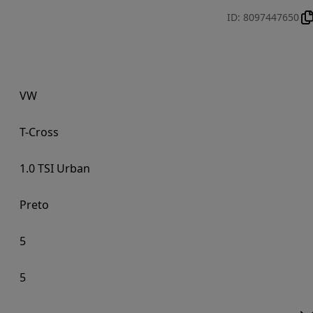
ID
:
8097447650
VW
T-Cross
1.0 TSI Urban
Preto
5
5