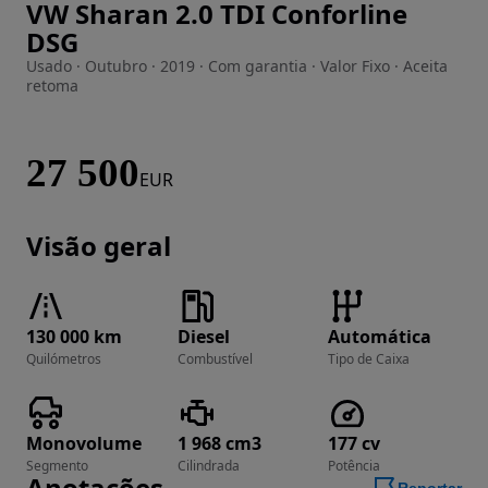
VW Sharan 2.0 TDI Conforline
Imagem 1 de 19
DSG
Usado · Outubro · 2019 · Com garantia · Valor Fixo · Aceita
retoma
27 500
EUR
Visão geral
130 000 km
Diesel
Automática
Quilómetros
Combustível
Tipo de Caixa
Monovolume
1 968 cm3
177 cv
Segmento
Cilindrada
Potência
Anotações