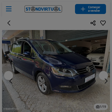
Começar
a vender
1
/
19