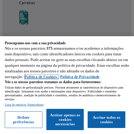
Carreiras
Preocupamo-nos com a sua privacidade
Nós e os nossos parceiros
375
armazenamos e/ou acedemos a informações
num dispositivo, tais como identificadores únicos em cookies para tratar
dados pessoais. Pode aceitar ou gerir as suas escolhas clicando abaixo ou em
qualquer momento na página da política de privacidade. Estas escolhas serão
Experimenta a aplicação
sinalizadas aos nossos parceiros e não afetarão os dados de
navegação.
Política de Cookies,
Política de Privacidade
Nós e os nossos parceiros tratamos os dados para fornecermos:
Utilizar dados de geolocalização precisos. Procurar ativamente as características do dispositivo para
identificação. Armazenar e/ou aceder a informações num dispositivo. Publicidade e conteúdos
personalizados, medição de publicidade e conteúdos, estudos de audiência e desenvolvimento de
serviços.
Lista de parceiros (fornecedores)
Mensagem
Aceitar apenas os
Definir
Aceitar todos os
cookies
preferências
cookies
Ligar
WhatsApp
necessários