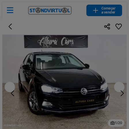
Começar
a vender
1
/
20