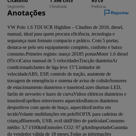
Citadino
1 598 cm3
95 cv
Segmento
Cilindrada
Potência
Anotações
Reportar
VW Polo 1.6 TDI SCR Highline – Citadino de 2018, diesel, 
manual, ideal para quem procura eficiência, tecnologia e 
segurança num formato compacto e prático. Com 5 portas, 
destaca-se pelo seu equipamento completo, conforto e baixo 
consumo.Primeiro registo: março 20185 portasMotor 1.6 diesel 
(95cv)Caixa manual de 5 velocidadesTracção dianteiraAr 
condicionadoJantes de liga leve 15"Limitador de 
velocidadeABS, ESP, controlo de tração, assistente de 
travagem de emergência e sistema de aviso de colisãoSensores 
de estacionamento dianteiros e traseirosLuzes diurnas LED, 
faróis de nevoeiro e luzes de curvaVidros elétricos dianteiros e 
traseirosEspelhos retrovisores aquecidosBancos dianteiros 
desportivos com apoio de braço, aquecidosEstofos em 
tecidoVolante multifunções em peleISOFIX para cadeiras de 
criançaBluetooth, USB, ecrã tátilFiltro de partículasConsumo 
médio: 3,7 l/100kmEmissões CO2: 97 g/kmImportadoGarantia 
do vendedor válida de 18 meses.Todas as informações 