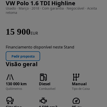
VW Polo 1.6 TDI Highline
Imagem 1 de 20
Usado · Março · 2018 · Com garantia · Negociável · Aceita
retoma
15 900
EUR
Financiamento disponível neste Stand
Pedir proposta
Visão geral
130 000 km
Diesel
Manual
Quilómetros
Combustível
Tipo de Caixa