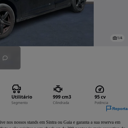
1
/
4
Utilitário
999 cm3
95 cv
Segmento
Cilindrada
Potência
Reporta