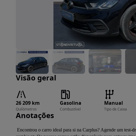
Imagem 1 de 4
Visão geral
26 209 km
Gasolina
Manual
Quilómetros
Combustível
Tipo de Caixa
Anotações
 Encontrou o carro ideal para si na Carplus? Agende um test-drive nos nossos stands em Sintra ou Gaia e garanta a sua reserva em 