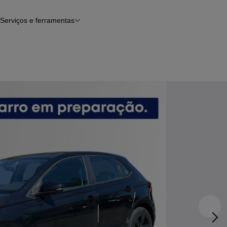
Serviços e ferramentas
Financiamento
Avaliar o meu carro
iamento
Serviço de check-up
Histórico do veículo
Notícias e artigos