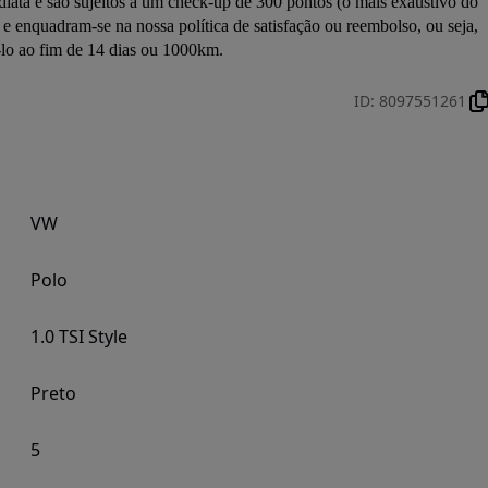
diata e são sujeitos a um check-up de 300 pontos (o mais exaustivo do 
e enquadram-se na nossa política de satisfação ou reembolso, ou seja, 
-lo ao fim de 14 dias ou 1000km.
ID
:
8097551261
VW
Polo
1.0 TSI Style
Preto
5