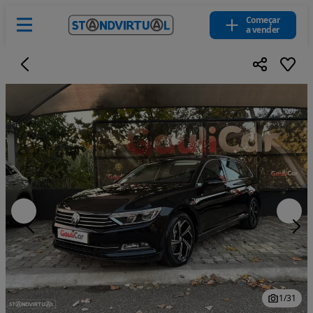
Começar
a vender
1
/
31