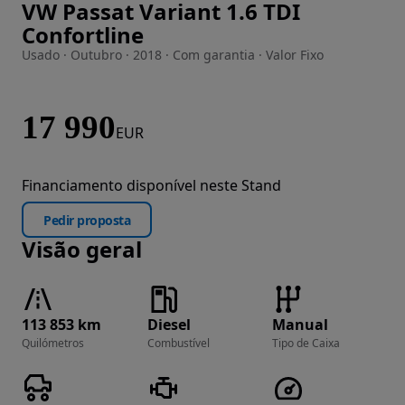
VW Passat Variant 1.6 TDI
Imagem 1 de 31
Confortline
Usado · Outubro · 2018 · Com garantia · Valor Fixo
17 990
EUR
Financiamento disponível neste Stand
Pedir proposta
Visão geral
113 853 km
Diesel
Manual
Quilómetros
Combustível
Tipo de Caixa