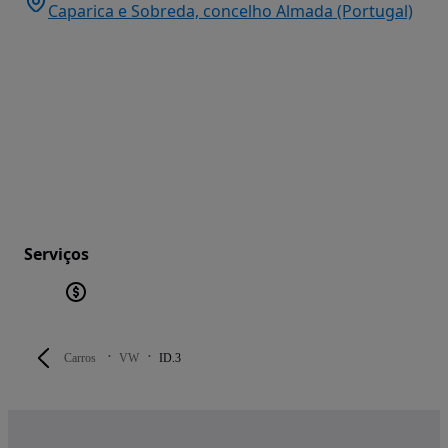
Caparica e Sobreda, concelho Almada (Portugal)
Serviços
Carros
VW
ID.3