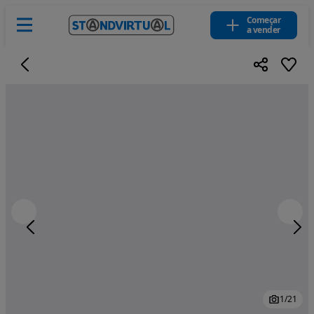
Começar
a vender
1
/
21