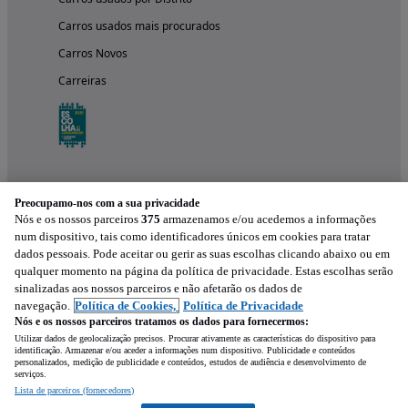
Carros usados mais procurados
Carros Novos
Carreiras
Preocupamo-nos com a sua privacidade
Nós e os nossos parceiros
375
armazenamos e/ou acedemos a informações
num dispositivo, tais como identificadores únicos em cookies para tratar
dados pessoais. Pode aceitar ou gerir as suas escolhas clicando abaixo ou em
qualquer momento na página da política de privacidade. Estas escolhas serão
Experimenta a aplicação
sinalizadas aos nossos parceiros e não afetarão os dados de
navegação.
Política de Cookies,
Política de Privacidade
Nós e os nossos parceiros tratamos os dados para fornecermos:
Utilizar dados de geolocalização precisos. Procurar ativamente as características do dispositivo para
identificação. Armazenar e/ou aceder a informações num dispositivo. Publicidade e conteúdos
personalizados, medição de publicidade e conteúdos, estudos de audiência e desenvolvimento de
serviços.
Lista de parceiros (fornecedores)
Mensagem