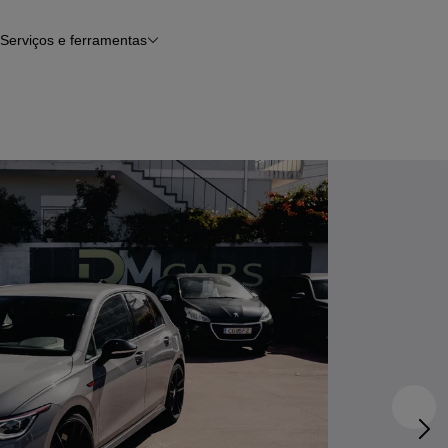
Serviços e ferramentas
Financiamento
Avaliar o meu carro
iamento
Serviço de check-up
Histórico do veículo
Notícias e artigos