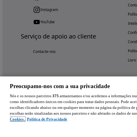
Cont
Instagram
Polít
YouTube
Intel
Confi
Serviço de apoio ao cliente
Condi
Polít
Contacte-nos
Livro
Preocupamo-nos com a sua privacidade
Nós e os nossos parceiros
375
armazenamos e/ou acedemos a informações num 
como identificadores únicos em cookies para tratar dados pessoais. Pode aceit
escolhas clicando abaixo ou em qualquer momento na página da política de p
escolhas serão sinalizadas aos nossos parceiros e não afetarão os dados de n
Cookies,
Política de Privacidade