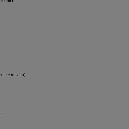
 icónico.
nte e traseira)
s