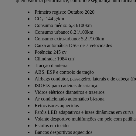
quem valoriza performance, conforto e segurança num formato
Primeiro registo: Outubro 2020
CO₂: 144 g/km
Consumo médio: 6,3 l/100km
Consumo urbano: 8,2 l/100km
Consumo extra-urbano: 5,2 l/100km
Caixa automática DSG de 7 velocidades
Potência: 245 cv
Cilindrada: 1984 cm³
Tracção dianteira
ABS, ESP e controlo de tração
Airbags condutor, passageiro, laterais e de cabeça (fre
ISOFIX para cadeiras de criança
Vidros elétricos dianteiros e traseiros
Ar condicionado automático bi-zona
Retrovisores aquecidos
Faróis LED adaptativos e luzes dinâmicas em curva
Volante desportivo multifunções em pele com patilha
Estofos em tecido
Bancos desportivos aquecidos