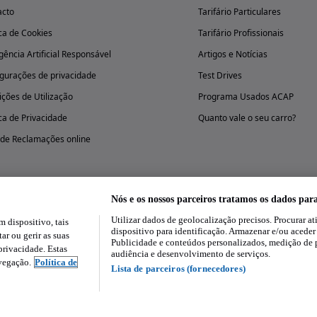
acto
Tarifário Particulares
ica de Cookies
Tarifário Profissionais
igência Artificial Responsável
Artigos e Notícias
gurações de privacidade
Test Drives
ções de Utilização
Programa Usados ACAP
ica de Privacidade
Quanto vale o seu carro?
 de Reclamações online
Nós e os nossos parceiros tratamos os dados par
Utilizar dados de geolocalização precisos. Procurar at
dispositivo, tais
Experimenta a aplicação
dispositivo para identificação. Armazenar e/ou aceder
ar ou gerir as suas
Publicidade e conteúdos personalizados, medição de 
rivacidade. Estas
audiência e desenvolvimento de serviços.
avegação.
Política de
Lista de parceiros (fornecedores)