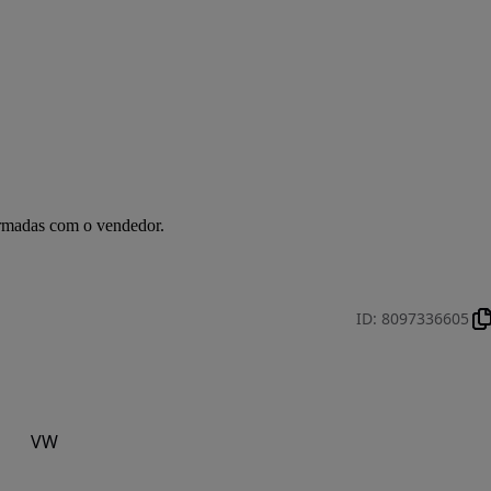
irmadas com o vendedor.
ID
:
8097336605
VW