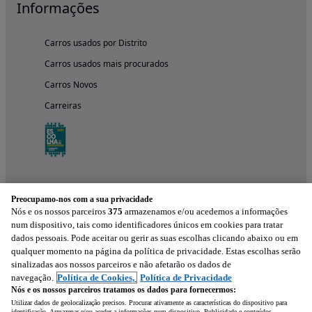
Informações
Carros usados por Distrito
Carros usados mais procurados
Carros Novos
Carreiras
Preocupamo-nos com a sua privacidade
Nós e os nossos parceiros
375
armazenamos e/ou acedemos a informações
num dispositivo, tais como identificadores únicos em cookies para tratar
dados pessoais. Pode aceitar ou gerir as suas escolhas clicando abaixo ou em
qualquer momento na página da política de privacidade. Estas escolhas serão
Experimenta a aplicação
sinalizadas aos nossos parceiros e não afetarão os dados de
navegação.
Política de Cookies,
Política de Privacidade
Nós e os nossos parceiros tratamos os dados para fornecermos:
Utilizar dados de geolocalização precisos. Procurar ativamente as características do dispositivo para
identificação. Armazenar e/ou aceder a informações num dispositivo. Publicidade e conteúdos