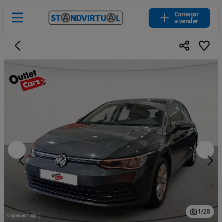
Começar
a vender
1
/
28