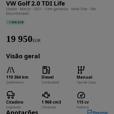
VW Golf 2.0 TDI Life
Imagem 1 de 28
Usado · Março · 2021 · Com garantia · Valor Fixo · IVA
Discriminado
-
1 000 EUR
19 950
EUR
Visão geral
119 364 km
Diesel
Manual
Quilómetros
Combustível
Tipo de Caixa
Citadino
1 968 cm3
115 cv
Segmento
Cilindrada
Potência
Anotações
Reportar