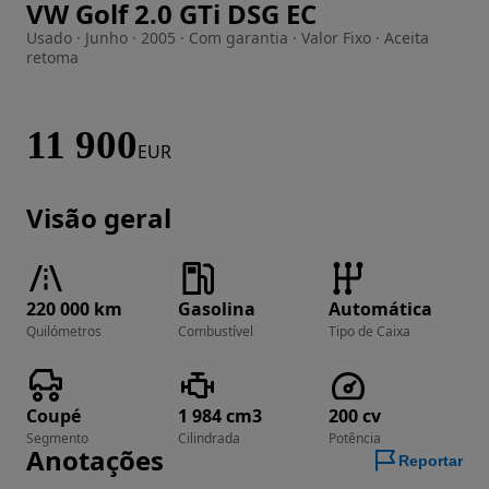
VW Golf 2.0 GTi DSG EC
Imagem 1 de 21
Usado · Junho · 2005 · Com garantia · Valor Fixo · Aceita
retoma
11 900
EUR
Visão geral
220 000 km
Gasolina
Automática
Quilómetros
Combustível
Tipo de Caixa
Coupé
1 984 cm3
200 cv
Segmento
Cilindrada
Potência
Anotações
Reportar