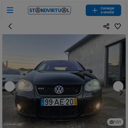
Começar
a vender
1
/
21