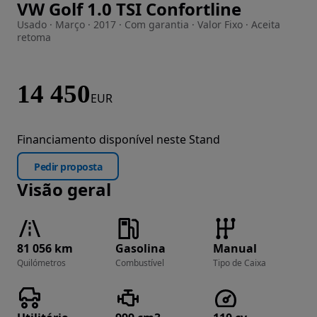
VW Golf 1.0 TSI Confortline
Imagem 1 de 22
Usado · Março · 2017 · Com garantia · Valor Fixo · Aceita
retoma
14 450
EUR
Financiamento disponível neste Stand
Pedir proposta
Visão geral
81 056 km
Gasolina
Manual
Quilómetros
Combustível
Tipo de Caixa