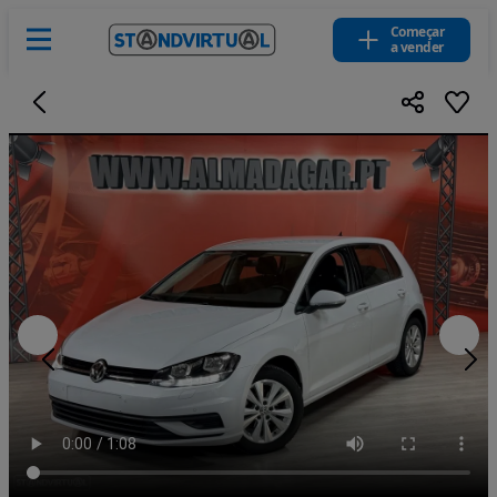
Começar
a vender