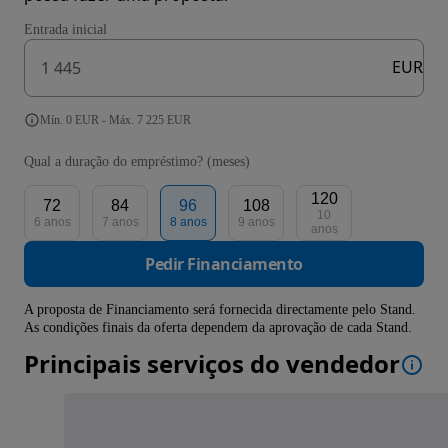
Entrada inicial
EUR
Mín. 0 EUR - Máx. 7 225 EUR
Qual a duração do empréstimo? (meses)
120
72
84
96
108
10
6 anos
7 anos
8 anos
9 anos
anos
Pedir Financiamento
A proposta de Financiamento será fornecida directamente pelo Stand.
As condições finais da oferta dependem da aprovação de cada Stand.
Principais serviços do vendedor