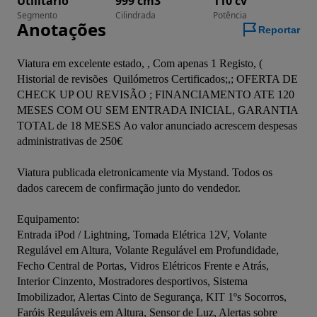
Utilitário
999 cm3
110 cv
Segmento
Cilindrada
Potência
Anotações
Reportar
Viatura em excelente estado, , Com apenas 1 Registo, ( 
Historial de revisões  Quilómetros Certificados;,; OFERTA DE 
CHECK UP OU REVISÃO ; FINANCIAMENTO ATE 120 
MESES COM OU SEM ENTRADA INICIAL, GARANTIA 
TOTAL de 18 MESES Ao valor anunciado acrescem despesas 
administrativas de 250€
Viatura publicada eletronicamente via Mystand. Todos os 
dados carecem de confirmação junto do vendedor.
Equipamento:
Entrada iPod / Lightning, Tomada Elétrica 12V, Volante 
Regulável em Altura, Volante Regulável em Profundidade, 
Fecho Central de Portas, Vidros Elétricos Frente e Atrás,  
Interior Cinzento, Mostradores desportivos, Sistema 
Imobilizador, Alertas Cinto de Segurança, KIT 1ºs Socorros, 
Faróis Reguláveis em Altura, Sensor de Luz, Alertas sobre 