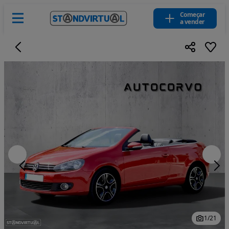
Começar
a vender
1
/
21