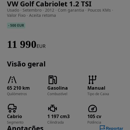
VW Golf Cabriolet 1.2 TSI
Imagem 1 de 21
Usado · Setembro · 2012 · Com garantia · Poucos KMs ·
Valor Fixo · Aceita retoma
-
500 EUR
11 990
EUR
Visão geral
65 210 km
Gasolina
Manual
Quilómetros
Combustível
Tipo de Caixa
Cabrio
1 197 cm3
105 cv
Segmento
Cilindrada
Potência
Anotações
Reportar