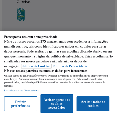
Carreiras
Preocupamo-nos com a sua privacidade
Nós e os nossos parceiros
375
armazenamos e/ou acedemos a informações
num dispositivo, tais como identificadores únicos em cookies para tratar
dados pessoais. Pode aceitar ou gerir as suas escolhas clicando abaixo ou em
qualquer momento na página da política de privacidade. Estas escolhas serão
Experimenta a aplicação
sinalizadas aos nossos parceiros e não afetarão os dados de
navegação.
Política de Cookies,
Política de Privacidade
Nós e os nossos parceiros tratamos os dados para fornecermos:
Utilizar dados de geolocalização precisos. Procurar ativamente as características do dispositivo para
identificação. Armazenar e/ou aceder a informações num dispositivo. Publicidade e conteúdos
personalizados, medição de publicidade e conteúdos, estudos de audiência e desenvolvimento de
serviços.
Lista de parceiros (fornecedores)
Mensagem
Aceitar apenas os
Definir
Aceitar todos os
cookies
preferências
cookies
Ligar
WhatsApp
necessários