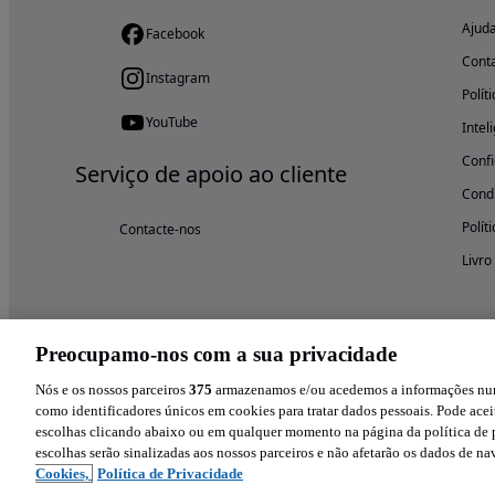
Ajud
Facebook
Cont
Instagram
Polít
YouTube
Intel
Confi
Serviço de apoio ao cliente
Condi
Polít
Contacte-nos
Livro
Preocupamo-nos com a sua privacidade
Nós e os nossos parceiros
375
armazenamos e/ou acedemos a informações num 
como identificadores únicos em cookies para tratar dados pessoais. Pode aceit
escolhas clicando abaixo ou em qualquer momento na página da política de p
escolhas serão sinalizadas aos nossos parceiros e não afetarão os dados de n
Cookies,
Política de Privacidade