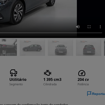
Utilitário
1 395 cm3
204 cv
Segmento
Cilindrada
Potência
Reporta
ados carecem de confirmação junto do vendedor.