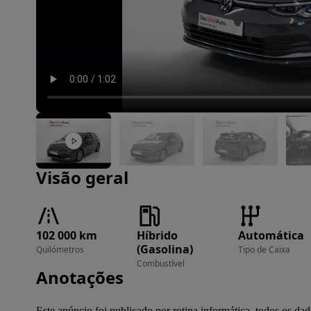
Imagem 1 de 38
Visão geral
102 000 km
Híbrido
Automática
(Gasolina)
Quilómetros
Tipo de Caixa
Combustível
Anotações
Este anúncio foi publicado por rotina informática, todos os d