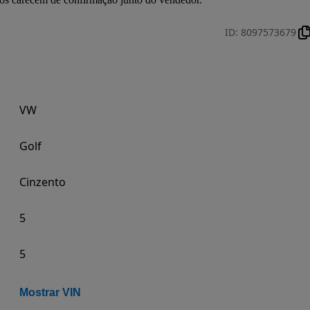
ID
:
8097573679
VW
Golf
Cinzento
5
5
Mostrar VIN