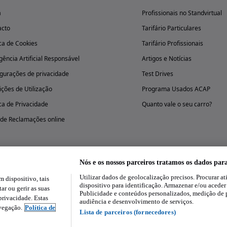
a
Profissionais no Standvirtual
acto
Tarifário Particulares
ica de Cookies
Tarifário Profissionais
igência Artificial Responsável
Artigos e Notícias
gurações de privacidade
Test Drives
ções de Utilização
Programa Usados ACAP
ica de Privacidade
Quanto vale o seu carro?
 de Reclamações online
Nós e os nossos parceiros tratamos os dados par
Utilizar dados de geolocalização precisos. Procurar at
dispositivo, tais
Experimenta a aplicação
dispositivo para identificação. Armazenar e/ou aceder
ar ou gerir as suas
Publicidade e conteúdos personalizados, medição de 
rivacidade. Estas
audiência e desenvolvimento de serviços.
avegação.
Política de
Lista de parceiros (fornecedores)