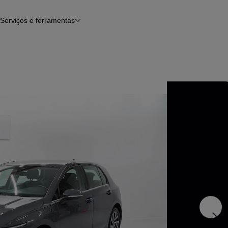
Serviços e ferramentas
Financiamento
Avaliar o meu carro
iamento
Serviço de check-up
Histórico do veículo
Notícias e artigos