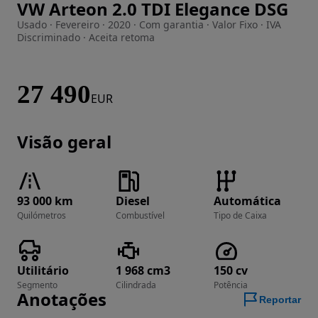
VW Arteon 2.0 TDI Elegance DSG
Imagem 1 de 44
Usado · Fevereiro · 2020 · Com garantia · Valor Fixo · IVA
Discriminado · Aceita retoma
27 490
EUR
Visão geral
93 000 km
Diesel
Automática
Quilómetros
Combustível
Tipo de Caixa
Utilitário
1 968 cm3
150 cv
Segmento
Cilindrada
Potência
Anotações
Reportar