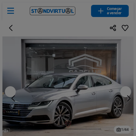
Começar
a vender
1
/
44