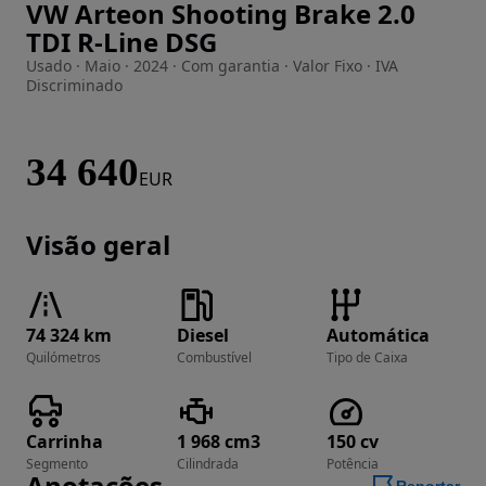
VW Arteon Shooting Brake 2.0
Imagem 1 de 25
TDI R-Line DSG
Usado · Maio · 2024 · Com garantia · Valor Fixo · IVA
Discriminado
34 640
EUR
Visão geral
74 324 km
Diesel
Automática
Quilómetros
Combustível
Tipo de Caixa
Carrinha
1 968 cm3
150 cv
Segmento
Cilindrada
Potência
Anotações