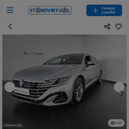
Começar
a vender
1
/
25