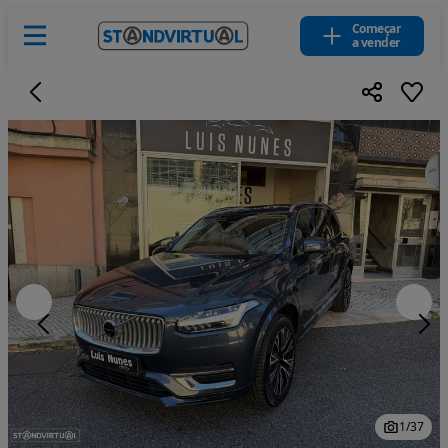
Começar
a vender
1
/
37