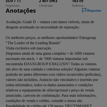
SUV / TT
2 401 cm3
163 cv
Segmento
Cilindrada
Potência
Anotações
Reportar
Avaliação: Grade D – viatura com danos visíveis, sinais de 
desgaste acentuado ou necessidade de reparação;

Os melhores preços, as melhores oportunidades! Edaxgroup 
“The Leader of the Leading Brands”

Visita exclusiva sob marcação.

Dispomos ainda de uma gama completa + de 1000 viaturas 
nacionais em stock, + de 7000 viaturas importadas sob 
encomenda EDAXGROUP EXKLUSIV! Todas as viaturas 
são alvo de uma cuidada e criteriosa seleção! Algumas viaturas 
poderão ter jantes diferentes e/ou vidros escurecidos (películas), 
valores não incluídos. Anúncio não vinculativo e inserido por 
rotina informática, todos os dados anunciados e condições 
relativos a equipamento de série/opcional e preço de venda 
anunciado, carecem de confirmação. Para mais informações, 
condições de venda e crédito, consulte o nosso site. 
Possibilidade de crédito até 120 meses. DEUTSMARKT 