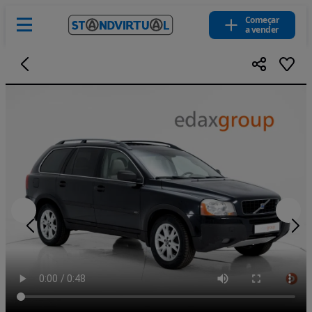
Começar
a vender