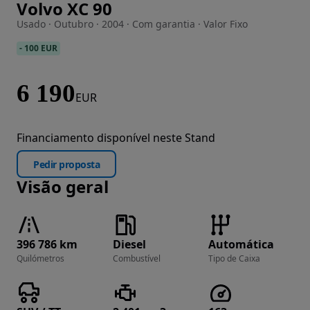
Volvo XC 90
Imagem 1 de 22
Usado · Outubro · 2004 · Com garantia · Valor Fixo
-
100 EUR
6 190
EUR
Financiamento disponível neste Stand
Pedir proposta
Visão geral
396 786 km
Diesel
Automática
Quilómetros
Combustível
Tipo de Caixa