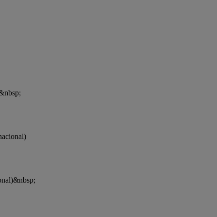
)&nbsp;
nacional)
onal)&nbsp;