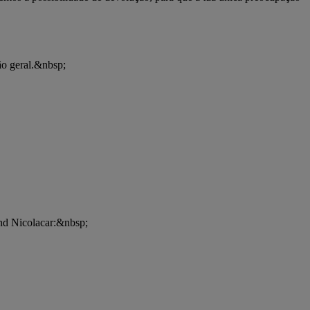
ão geral.&nbsp;
and Nicolacar:&nbsp;