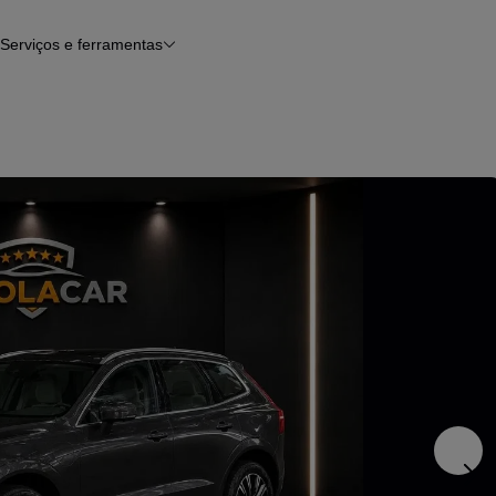
Serviços e ferramentas
Financiamento
Avaliar o meu carro
iamento
Serviço de check-up
Histórico do veículo
Notícias e artigos