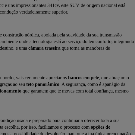
cc e uns impressionantes 341cv, este SUV de origem nacional está 
 condução verdadeiramente superior.
de construção nórdica, apoiada pela suavidade da sua transmissão 
ambiente onde a tecnologia está ao serviço do teu conforto, integrando 
 destino, e uma 
câmara traseira
 que torna as manobras de 
a bordo, vais certamente apreciar os 
bancos em pele
, que abraçam o 
graças ao seu 
teto panorâmico
. A segurança, como é apanágio da 
acionamento
 que garantem que te movas com total confiança, mesmo 
ndição usada e preparado para continuar a oferecer toda a sua 
a escolha, por isso, facilitamos o processo com 
opções de 
cemos a possibilidade de devolução, para que a tua única preocupação 