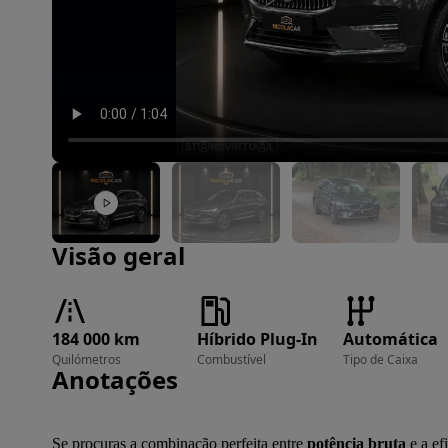
Imagem 1 de 43
Visão geral
184 000 km
Híbrido Plug-In
Automática
Quilómetros
Combustível
Tipo de Caixa
Anotações
Se procuras a combinação perfeita entre 
potência bruta
 e a e