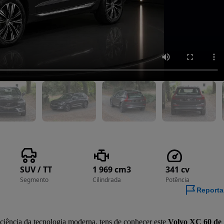
SUV / TT
1 969 cm3
341 cv
Segmento
Cilindrada
Potência
Reporta
ficiência da tecnologia moderna, tens de conhecer este 
Volvo XC 60 de 