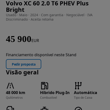
Volvo XC 60 2.0 T6 PHEV Plus
Imagem 1 de 18
Bright
Usado · Maio · 2024 · Com garantia · Negociável · IVA
Discriminado · Aceita retoma
45 900
EUR
Financiamento disponível neste Stand
Pedir proposta
Visão geral
48 000 km
Híbrido Plug-In
Automática
Quilómetros
Combustível
Tipo de Caixa