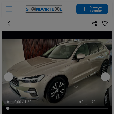
Começar
a vender