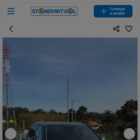
Começar
a vender