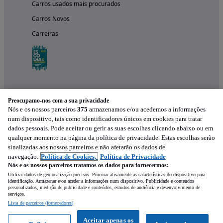
Carros usados mais procurados
Carros Novos
Carreiras
Preocupamo-nos com a sua privacidade
Nós e os nossos parceiros
375
armazenamos e/ou acedemos a informações
num dispositivo, tais como identificadores únicos em cookies para tratar
dados pessoais. Pode aceitar ou gerir as suas escolhas clicando abaixo ou em
qualquer momento na página da política de privacidade. Estas escolhas serão
Experimenta a aplicação
sinalizadas aos nossos parceiros e não afetarão os dados de
navegação.
Política de Cookies,
Política de Privacidade
Nós e os nossos parceiros tratamos os dados para fornecermos:
Utilizar dados de geolocalização precisos. Procurar ativamente as características do dispositivo para
identificação. Armazenar e/ou aceder a informações num dispositivo. Publicidade e conteúdos
personalizados, medição de publicidade e conteúdos, estudos de audiência e desenvolvimento de
serviços.
Lista de parceiros (fornecedores)
Mensagem
Aceitar apenas os