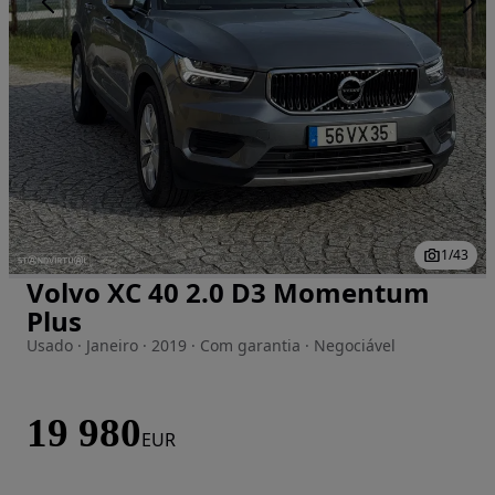
1
/
43
Volvo XC 40 2.0 D3 Momentum
Imagem 1 de 43
Plus
Usado · Janeiro · 2019 · Com garantia · Negociável
19 980
EUR