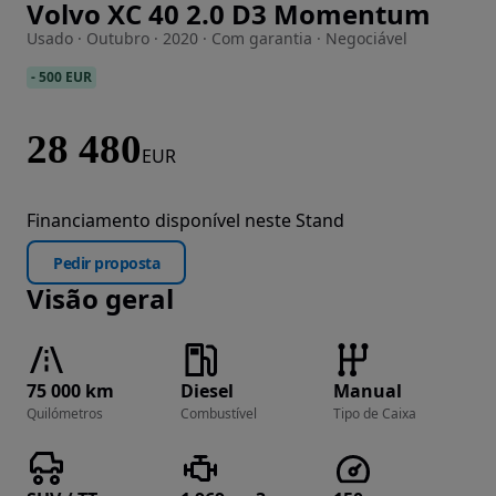
Volvo XC 40 2.0 D3 Momentum
Imagem 1 de 41
Usado · Outubro · 2020 · Com garantia · Negociável
-
500 EUR
28 480
EUR
Financiamento disponível neste Stand
Pedir proposta
Visão geral
75 000 km
Diesel
Manual
Quilómetros
Combustível
Tipo de Caixa