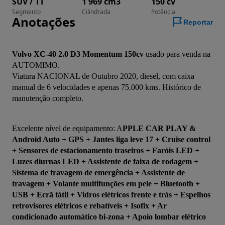
SUV / TT
1 969 cm3
150 cv
Segmento
Cilindrada
Potência
Anotações
Reportar
Volvo XC-40 2.0 D3 Momentum 150cv
 usado para venda na 
AUTOMIMO.
Viatura NACIONAL de Outubro 2020, diesel, com caixa 
manual de 6 velocidades e apenas 75.000 kms. Histórico de 
manutenção completo.
Excelente nível de equipamento: A
PPLE CAR PLAY & 
Android Auto + GPS + Jantes liga leve 17 + Cruise control 
+ Sensores de estacionamento traseiros + Faróis LED + 
Luzes diurnas LED + Assistente de faixa de rodagem + 
Sistema de travagem de emergência + Assistente de 
travagem + Volante multifunções em pele + Bluetooth + 
USB + Ecrã tátil + Vidros elétricos frente e trás + Espelhos 
retrovisores elétricos e rebatíveis + Isofix + Ar 
condicionado automático bi-zona + Apoio lombar elétrico 