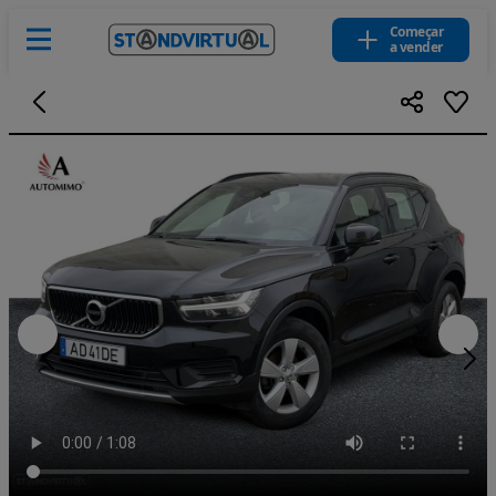
Começar
a vender