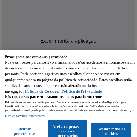
Experimenta a aplicação
Preocupamo-nos com a sua privacidade
Nós e os nossos parceiros
375
armazenamos e/ou acedemos a informações num
dispositivo, tais como identificadores únicos em cookies para tratar dados
pessoais. Pode aceitar ou gerir as suas escolhas clicando abaixo ou em
qualquer momento na página da política de privacidade. Estas escolhas serão
sinalizadas aos nossos parceiros e não afetarão os dados de
navegação.
Política de Cookies,
Política de Privacidade
Nós e os nossos parceiros tratamos os dados para fornecermos:
Utilizar dados de geolocalização precisos. Procurar ativamente as características do dispositivo para
identificação. Armazenar e/ou aceder a informações num dispositivo. Publicidade e conteúdos
personalizados, medição de publicidade e conteúdos, estudos de audiência e desenvolvimento de serviços.
Lista de parceiros (fornecedores)
Mensagem
Aceitar apenas os
Definir
Aceitar todos os
cookies
preferências
cookies
Ligar
WhatsApp
necessários