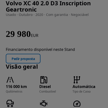
Volvo XC 40 2.0 D3 Inscription
Imagem 1 de 47
Geartronic
Usado · Outubro · 2020 · Com garantia · Negociável
29 980
EUR
Financiamento disponível neste Stand
Pedir proposta
Visão geral
116 000 km
Diesel
Automática
Quilómetros
Combustível
Tipo de Caixa