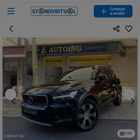
Começar
a vender
1
/
47