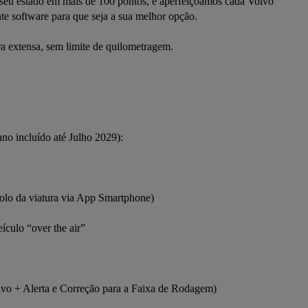
o seu estado em mais de 100 pontos, e aperfeiçoamos cada Volvo 
e software para que seja a sua melhor opção.

extensa, sem limite de quilometragem.



o incluído até Julho 2029):

lo da viatura via App Smartphone)

ulo “over the air”

vo + Alerta e Correção para a Faixa de Rodagem)
