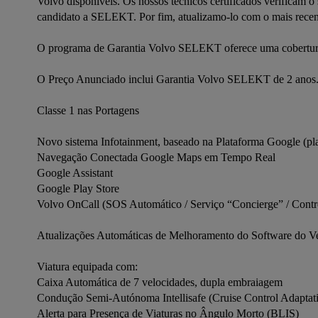
Volvo disponíveis. Os nossos técnicos certificados verificam 
candidato a SELEKT. Por fim, atualizamo-lo com o mais recent
O programa de Garantia Volvo SELEKT oferece uma cobertura 
O Preço Anunciado inclui Garantia Volvo SELEKT de 2 anos.
Classe 1 nas Portagens

Novo sistema Infotainment, baseado na Plataforma Google (plan
Navegação Conectada Google Maps em Tempo Real

Google Assistant

Google Play Store

Volvo OnCall (SOS Automático / Serviço “Concierge” / Contro
Atualizações Automáticas de Melhoramento do Software do Veíc
Viatura equipada com:

Caixa Automática de 7 velocidades, dupla embraiagem

Condução Semi-Autónoma Intellisafe (Cruise Control Adaptati
Alerta para Presença de Viaturas no Ângulo Morto (BLIS)
