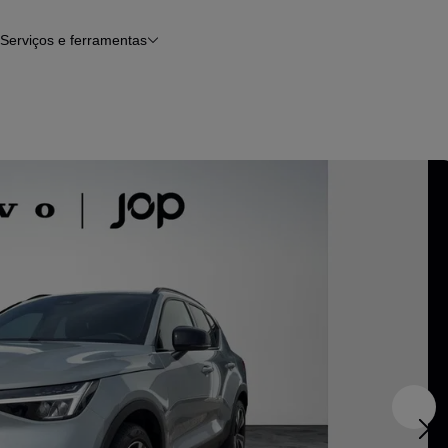
Serviços e ferramentas
Financiamento
Avaliar o meu carro
iamento
Serviço de check-up
Histórico do veículo
Notícias e artigos