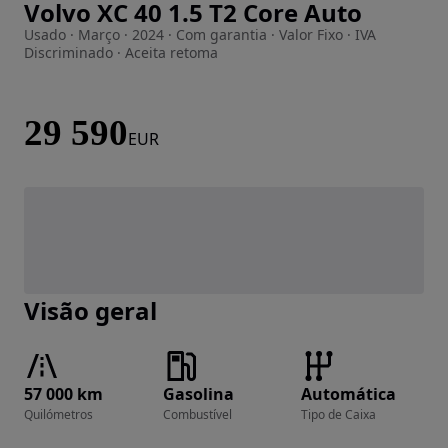
Volvo XC 40 1.5 T2 Core Auto
Imagem 1 de 20
Usado · Março · 2024 · Com garantia · Valor Fixo · IVA
Discriminado · Aceita retoma
29 590
EUR
Visão geral
57 000 km
Gasolina
Automática
Quilómetros
Combustível
Tipo de Caixa