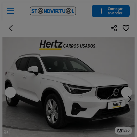
Começar
a vender
1
/
20