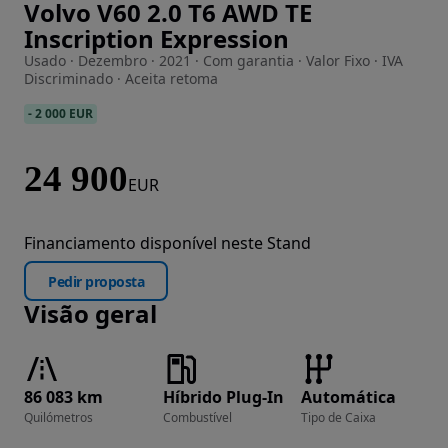
Volvo V60 2.0 T6 AWD TE
Imagem 1 de 54
Inscription Expression
Usado · Dezembro · 2021 · Com garantia · Valor Fixo · IVA
Discriminado · Aceita retoma
-
2 000 EUR
24 900
EUR
Financiamento disponível neste Stand
Pedir proposta
Visão geral
86 083 km
Híbrido Plug-In
Automática
Quilómetros
Combustível
Tipo de Caixa