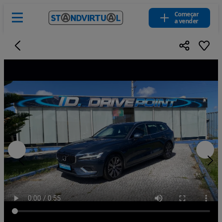
Começar
a vender