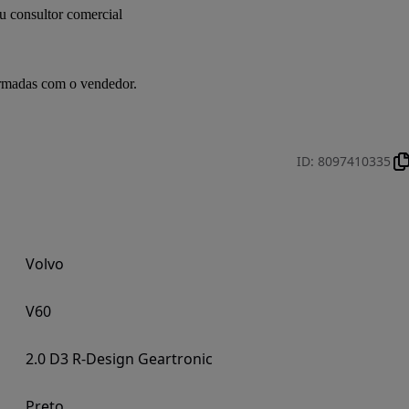
u consultor comercial
irmadas com o vendedor.
ID
:
8097410335
Volvo
V60
2.0 D3 R-Design Geartronic
Preto