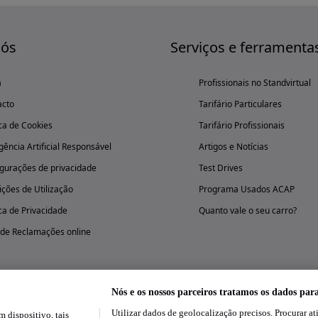
nós
Serviços e ferramenta
a
Profissionais no Standvirtual
acto
Tarifário Particulares
ica de Cookies
Tarifário Profissionais
igência Artificial Responsável
Artigos e Notícias
gurações de privacidade
Test Drives
ções de Utilização
Programa Usados ACAP
ica de Privacidade
Quanto vale o seu carro?
 de Reclamações online
Nós e os nossos parceiros tratamos os dados par
Utilizar dados de geolocalização precisos. Procurar at
dispositivo, tais