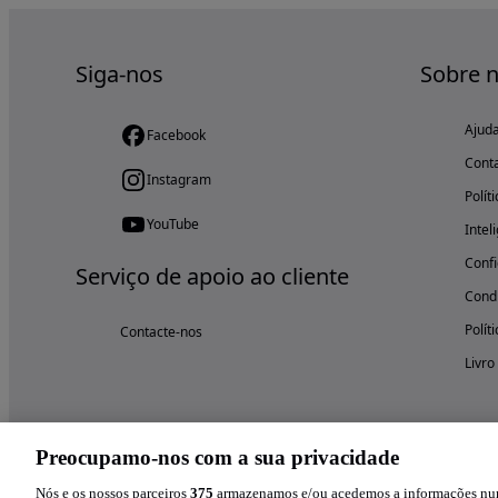
Siga-nos
Sobre 
Ajud
Facebook
Cont
Instagram
Polít
YouTube
Intel
Confi
Serviço de apoio ao cliente
Condi
Polít
Contacte-nos
Livro
Preocupamo-nos com a sua privacidade
Nós e os nossos parceiros
375
armazenamos e/ou acedemos a informações num 