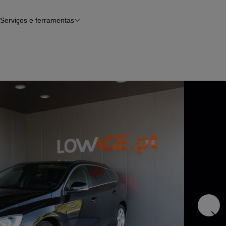
Serviços e ferramentas
Financiamento
Avaliar o meu carro
iamento
Serviço de check-up
Histórico do veículo
Notícias e artigos