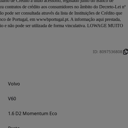
diário de Crédito a título acessório, registado junto do Banco de 
ra contratos de crédito aos consumidores no âmbito do Decreto-Lei nº 
 pode ser consultada através da lista de Instituições de Crédito que 
anco de Portugal, em wwwbportugal.pt. A informação aqui prestada, 
ócio e não pode ser utilizada de forma vinculativa. LOWAGE MUITO 
ID
:
8097536808
Volvo
V60
1.6 D2 Momentum Eco