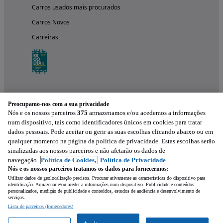
Carros usados mais procurados
Carros Novos
Carreiras
Preocupamo-nos com a sua privacidade
Nós e os nossos parceiros
375
armazenamos e/ou acedemos a informações
num dispositivo, tais como identificadores únicos em cookies para tratar
dados pessoais. Pode aceitar ou gerir as suas escolhas clicando abaixo ou em
qualquer momento na página da política de privacidade. Estas escolhas serão
Experimenta a aplicação
sinalizadas aos nossos parceiros e não afetarão os dados de
navegação.
Política de Cookies,
Política de Privacidade
Nós e os nossos parceiros tratamos os dados para fornecermos:
Utilizar dados de geolocalização precisos. Procurar ativamente as características do dispositivo para
identificação. Armazenar e/ou aceder a informações num dispositivo. Publicidade e conteúdos
personalizados, medição de publicidade e conteúdos, estudos de audiência e desenvolvimento de
serviços.
Lista de parceiros (fornecedores)
Mensagem