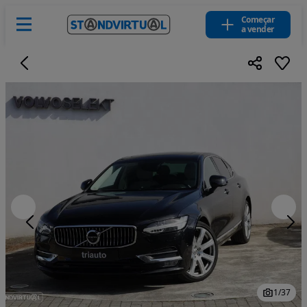
Começar
a vender
1
/
37