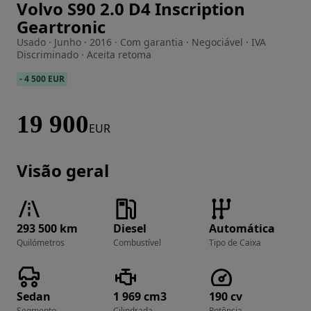
Volvo S90 2.0 D4 Inscription
Imagem 1 de 37
Geartronic
Usado · Junho · 2016 · Com garantia · Negociável · IVA
Discriminado · Aceita retoma
-
4 500 EUR
19 900
EUR
Visão geral
293 500 km
Diesel
Automática
Quilómetros
Combustível
Tipo de Caixa
Sedan
1 969 cm3
190 cv
Segmento
Cilindrada
Potência