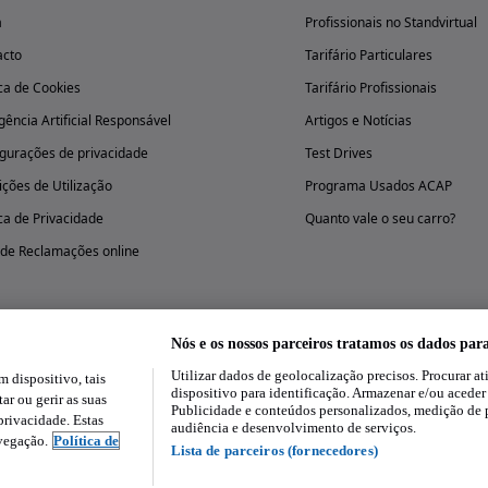
a
Profissionais no Standvirtual
acto
Tarifário Particulares
ica de Cookies
Tarifário Profissionais
igência Artificial Responsável
Artigos e Notícias
gurações de privacidade
Test Drives
ções de Utilização
Programa Usados ACAP
ica de Privacidade
Quanto vale o seu carro?
 de Reclamações online
Nós e os nossos parceiros tratamos os dados par
Utilizar dados de geolocalização precisos. Procurar at
dispositivo, tais
Experimenta a aplicação
dispositivo para identificação. Armazenar e/ou aceder
ar ou gerir as suas
Publicidade e conteúdos personalizados, medição de 
rivacidade. Estas
audiência e desenvolvimento de serviços.
avegação.
Política de
Lista de parceiros (fornecedores)