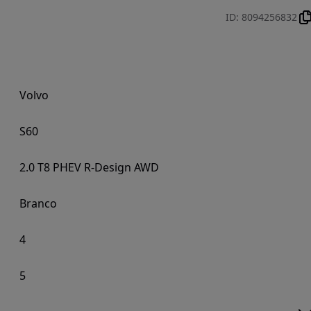
ID
:
8094256832
Volvo
S60
2.0 T8 PHEV R-Design AWD
Branco
4
5