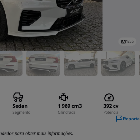
1
/
55
Sedan
1 969 cm3
392 cv
Segmento
Cilindrada
Potência
Reporta
ndedor para obter mais informações.