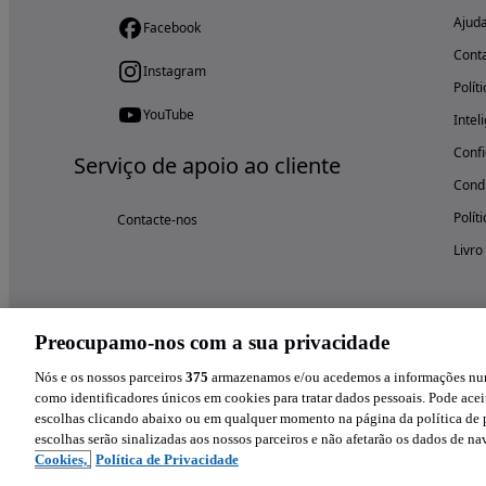
Ajud
Facebook
Cont
Instagram
Polít
YouTube
Intel
Confi
Serviço de apoio ao cliente
Condi
Polít
Contacte-nos
Livro
Preocupamo-nos com a sua privacidade
Nós e os nossos parceiros
375
armazenamos e/ou acedemos a informações num 
como identificadores únicos em cookies para tratar dados pessoais. Pode aceit
escolhas clicando abaixo ou em qualquer momento na página da política de p
escolhas serão sinalizadas aos nossos parceiros e não afetarão os dados de n
Cookies,
Política de Privacidade