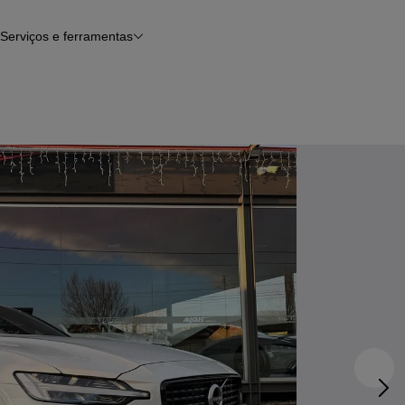
Serviços e ferramentas
Financiamento
Avaliar o meu carro
iamento
Serviço de check-up
Histórico do veículo
Notícias e artigos