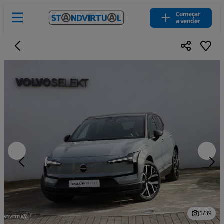
Começar
a vender
1
/
39