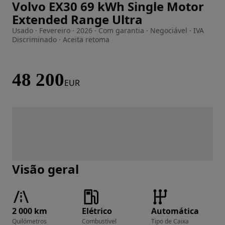
Volvo EX30 69 kWh Single Motor
Imagem 1 de 39
Extended Range Ultra
Usado · Fevereiro · 2026 · Com garantia · Negociável · IVA
Discriminado · Aceita retoma
48 200
EUR
Visão geral
2 000 km
Elétrico
Automática
Quilómetros
Combustível
Tipo de Caixa