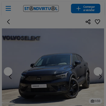
Começar
a vender
1
/
33