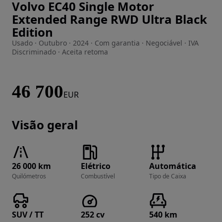
Volvo EC40 Single Motor
Imagem 1 de 33
Extended Range RWD Ultra Black
Edition
Usado · Outubro · 2024 · Com garantia · Negociável · IVA
Discriminado · Aceita retoma
46 700
EUR
Visão geral
26 000 km
Elétrico
Automática
Quilómetros
Combustível
Tipo de Caixa
SUV / TT
252 cv
540 km