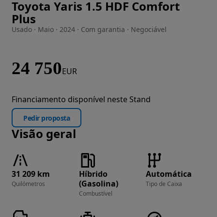
Toyota Yaris 1.5 HDF Comfort
Imagem 1 de 29
Plus
Usado · Maio · 2024 · Com garantia · Negociável
24 750
EUR
Financiamento disponível neste Stand
Pedir proposta
Visão geral
31 209 km
Híbrido
Automática
(Gasolina)
Quilómetros
Tipo de Caixa
Combustível