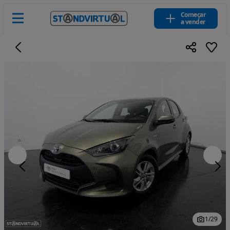
Começar
a vender
1
/
29