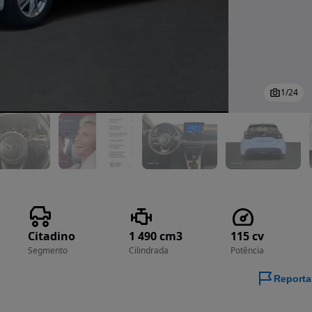
1
/
24
Citadino
1 490 cm3
115 cv
Segmento
Cilindrada
Potência
Reporta