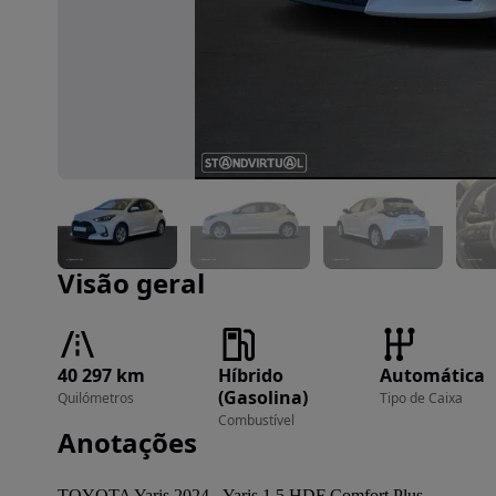
Imagem 1 de 24
Visão geral
40 297 km
Híbrido
Automática
(Gasolina)
Quilómetros
Tipo de Caixa
Combustível
Anotações
TOYOTA Yaris 2024 - Yaris 1.5 HDF Comfort Plus