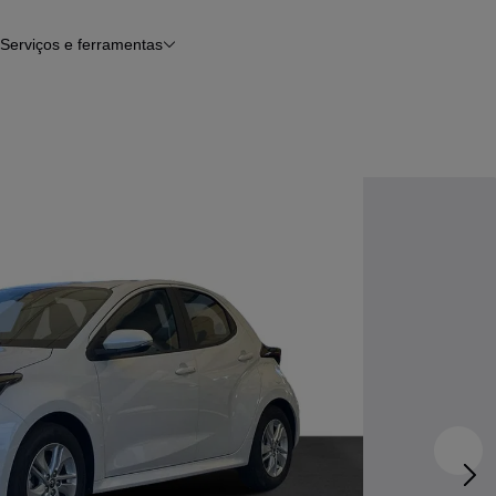
Serviços e ferramentas
Financiamento
Avaliar o meu carro
iamento
Serviço de check-up
Histórico do veículo
Notícias e artigos