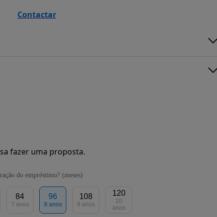
Contactar
sa fazer uma proposta.
ração do empréstimo? (meses)
120
84
96
108
10
7 anos
8 anos
9 anos
anos