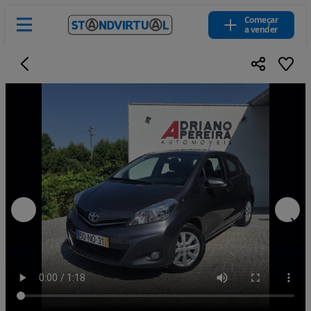
Começar
a vender