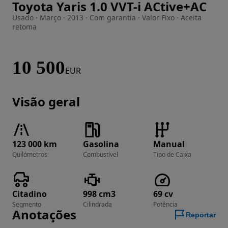
Toyota Yaris 1.0 VVT-i ACtive+AC
Imagem 1 de 31
Usado · Março · 2013 · Com garantia · Valor Fixo · Aceita
retoma
10 500
EUR
Visão geral
123 000 km
Gasolina
Manual
Quilómetros
Combustível
Tipo de Caixa
Citadino
998 cm3
69 cv
Segmento
Cilindrada
Potência
Anotações
Reportar