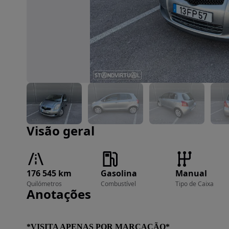
Imagem 1 de 10
Visão geral
176 545 km
Gasolina
Manual
Quilómetros
Combustível
Tipo de Caixa
Anotações
*VISITA APENAS POR MARCAÇÃO*