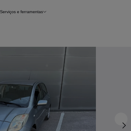
Serviços e ferramentas
Financiamento
Avaliar o meu carro
iamento
Serviço de check-up
Histórico do veículo
Notícias e artigos