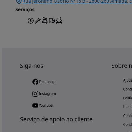
Rua Jerónimo Osório N°16 B - 2800-260 Almada, 
Serviços
Siga-nos
Sobre 
Ajud
Facebook
Cont
Instagram
Polít
YouTube
Intel
Confi
Serviço de apoio ao cliente
Condi