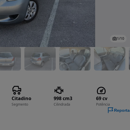
1
/
10
Citadino
998 cm3
69 cv
Segmento
Cilindrada
Potência
Reporta