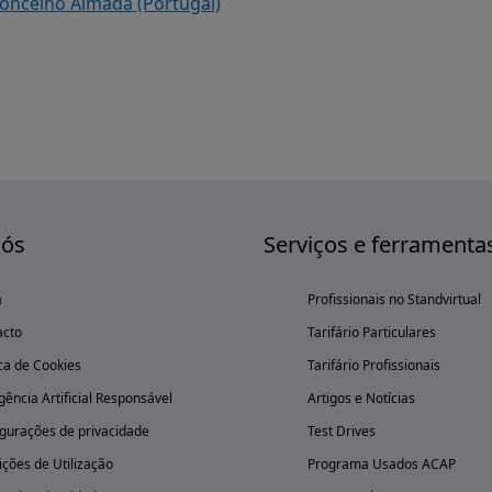
concelho Almada (Portugal)
nós
Serviços e ferramenta
a
Profissionais no Standvirtual
acto
Tarifário Particulares
ica de Cookies
Tarifário Profissionais
igência Artificial Responsável
Artigos e Notícias
gurações de privacidade
Test Drives
ções de Utilização
Programa Usados ACAP