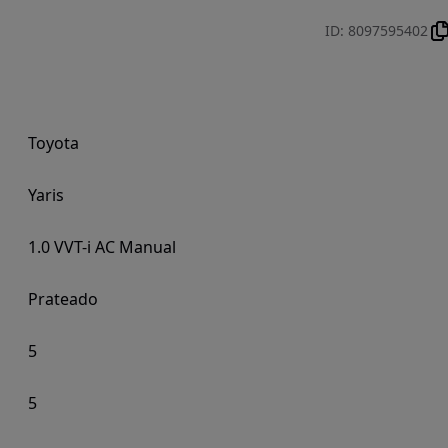
ID
:
8097595402
Toyota
Yaris
1.0 VVT-i AC Manual
Prateado
5
5