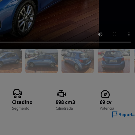
Citadino
998 cm3
69 cv
Segmento
Cilindrada
Potência
Reporta