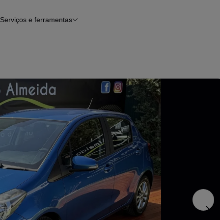
Serviços e ferramentas
Financiamento
Avaliar o meu carro
iamento
Serviço de check-up
Histórico do veículo
Notícias e artigos