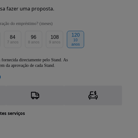
sa fazer uma proposta.
ração do empréstimo? (meses)
120
84
96
108
10
7 anos
8 anos
9 anos
anos
 fornecida directamente pelo Stand. As
dem da aprovação de cada Stand.
tes serviços