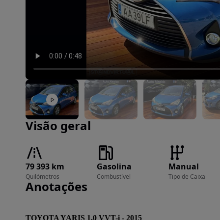
Imagem 1 de 38
Visão geral
79 393 km
Gasolina
Manual
Quilómetros
Combustível
Tipo de Caixa
Anotações
TOYOTA YARIS 1.0 VVT-i - 2015