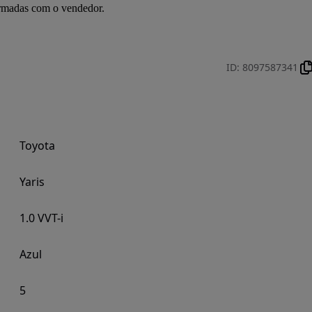
irmadas com o vendedor.
ID
:
8097587341
Toyota
Yaris
1.0 VVT-i
Azul
5