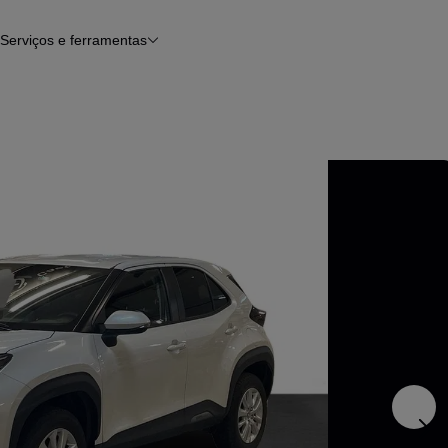
Serviços e ferramentas
Financiamento
Avaliar o meu carro
iamento
Serviço de check-up
Histórico do veículo
Notícias e artigos