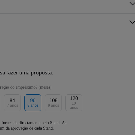
sa fazer uma proposta.
ração do empréstimo? (meses)
120
84
96
108
10
7 anos
8 anos
9 anos
anos
 fornecida directamente pelo Stand. As
dem da aprovação de cada Stand.