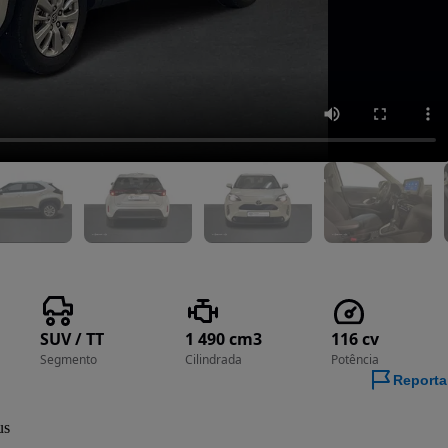
SUV / TT
1 490 cm3
116 cv
Segmento
Cilindrada
Potência
Reporta
us