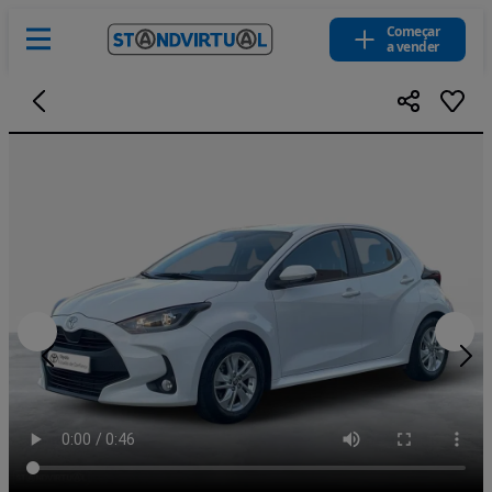
Começar
a vender