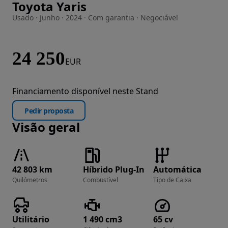
Toyota Yaris
Imagem 1 de 22
Usado · Junho · 2024 · Com garantia · Negociável
24 250
EUR
Financiamento disponível neste Stand
Pedir proposta
Visão geral
42 803 km
Híbrido Plug-In
Automática
Quilómetros
Combustível
Tipo de Caixa
Utilitário
1 490 cm3
65 cv