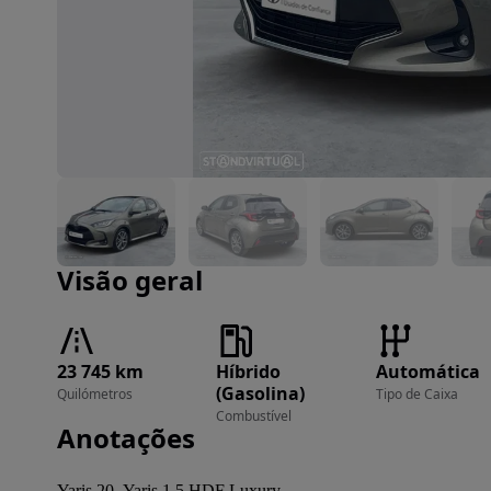
Imagem 1 de 21
Visão geral
23 745 km
Híbrido
Automática
(Gasolina)
Quilómetros
Tipo de Caixa
Combustível
Anotações
Yaris 20- Yaris 1.5 HDF Luxury