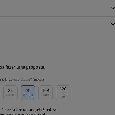
sa fazer uma proposta.
ração do empréstimo? (meses)
120
84
96
108
10
7 anos
8 anos
9 anos
anos
 fornecida directamente pelo Stand. As
dem da aprovação de cada Stand.