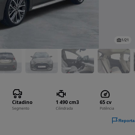
1
/
21
Citadino
1 490 cm3
65 cv
Segmento
Cilindrada
Potência
Reporta