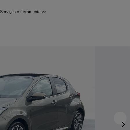
Serviços e ferramentas
Financiamento
Avaliar o meu carro
iamento
Serviço de check-up
Histórico do veículo
Notícias e artigos