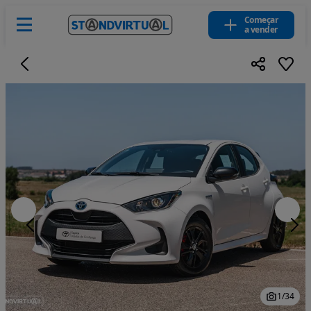
Começar
a vender
1
/
34