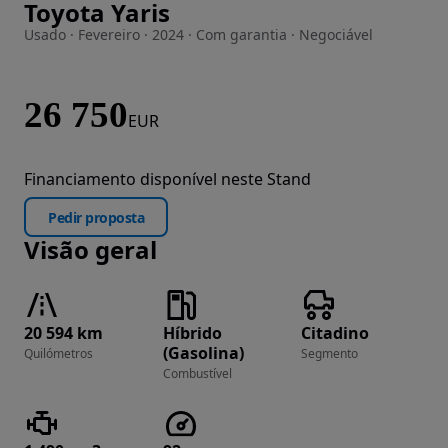
Toyota Yaris
Imagem 1 de 34
Usado · Fevereiro · 2024 · Com garantia · Negociável
26 750
EUR
Financiamento disponível neste Stand
Pedir proposta
Visão geral
20 594 km
Híbrido
Citadino
(Gasolina)
Quilómetros
Segmento
Combustível