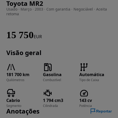
Toyota MR2
Imagem 1 de 26
Usado · Março · 2003 · Com garantia · Negociável · Aceita
retoma
15 750
EUR
Visão geral
181 700 km
Gasolina
Automática
Quilómetros
Combustível
Tipo de Caixa
Cabrio
1 794 cm3
143 cv
Segmento
Cilindrada
Potência
Anotações
Reportar