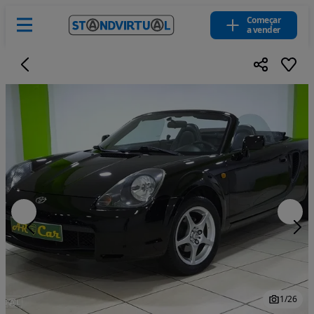
Começar
a vender
1
/
26