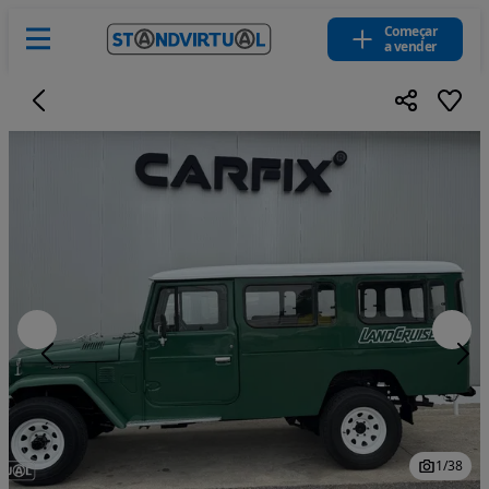
Começar
a vender
1
/
38