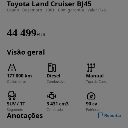
Toyota Land Cruiser BJ45
Imagem 1 de 38
Usado · Dezembro · 1981 · Com garantia · Valor Fixo
44 499
EUR
Visão geral
177 000 km
Diesel
Manual
Quilómetros
Combustível
Tipo de Caixa
SUV / TT
3 431 cm3
90 cv
Segmento
Cilindrada
Potência
Anotações
Reportar