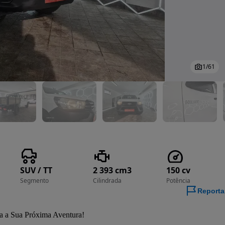
1
/
61
SUV / TT
2 393 cm3
150 cv
Segmento
Cilindrada
Potência
Reporta
a a Sua Próxima Aventura!
