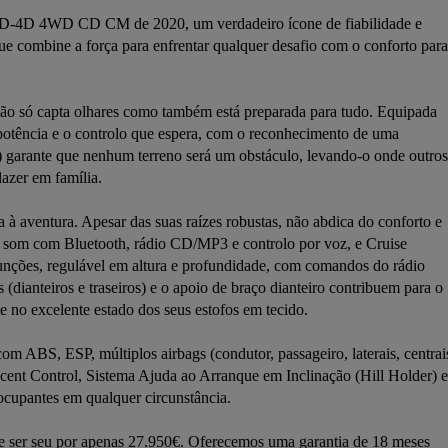
4 D-4D 4WD CD CM de 2020, um verdadeiro ícone de fiabilidade e 
ue combine a força para enfrentar qualquer desafio com o conforto para 
ão só capta olhares como também está preparada para tudo. Equipada 
otência e o controlo que espera, com o reconhecimento de uma 
) garante que nenhum terreno será um obstáculo, levando-o onde outros 
zer em família.

 à aventura. Apesar das suas raízes robustas, não abdica do conforto e 
som com Bluetooth, rádio CD/MP3 e controlo por voz, e Cruise 
unções, regulável em altura e profundidade, com comandos do rádio 
(dianteiros e traseiros) e o apoio de braço dianteiro contribuem para o 
 no excelente estado dos seus estofos em tecido.

 ABS, ESP, múltiplos airbags (condutor, passageiro, laterais, centrais
scent Control, Sistema Ajuda ao Arranque em Inclinação (Hill Holder) e 
cupantes em qualquer circunstância.

e ser seu por apenas 27.950€. Oferecemos uma garantia de 18 meses 