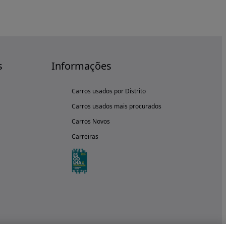
s
Informações
Carros usados por Distrito
Carros usados mais procurados
Carros Novos
Carreiras