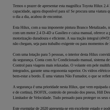
Temos o prazer de apresentar esta magnífica Toyota Hilux 2.
capacidade, agora disponível para si! Se procura uma viatura q
o dia a dia, acabou de encontrar.

Esta Hilux, com a sua imponente pintura Branco Metalizado, n
com um motor 2.4 D-4D a Gasóleo e caixa manual, oferece a p
motorização duradoura e eficiente. A sua tração integral (4WD
não chegam, seja para trabalho exigente ou para momentos de la
Com uma lotação para 5 pessoas, o interior desta Hilux convida
da segurança. Conta com Ar Condicionado manual, sistema de 
Control para viagens mais relaxadas. O volante em pele multif
integrados, garante uma ergonomia superior. Os vidros elétricos 
bem-estar a bordo. É uma viatura Não Fumador, o que se reflete
A segurança é uma prioridade nesta Hilux, que vem equipada com
e de cortina), ISOFIX, controlo de pressão dos pneus, Hill De
Limitador de Velocidade. Tudo pensado para proteger os seus o
Este exemplar de 2020 apresenta-se em excelente estado e pod