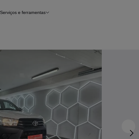
Serviços e ferramentas
Financiamento
Avaliar o meu carro
iamento
Serviço de check-up
Histórico do veículo
Notícias e artigos