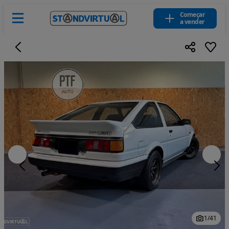
Começar
a vender
1
/
41