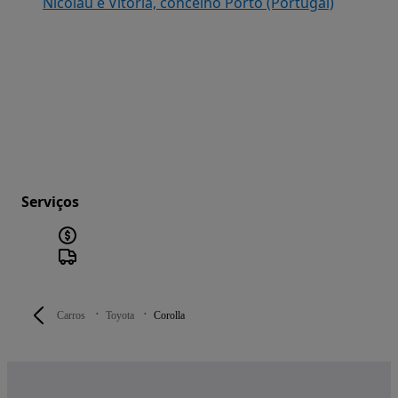
Nicolau e Vitória, concelho Porto (Portugal)
Serviços
Carros
Toyota
Corolla