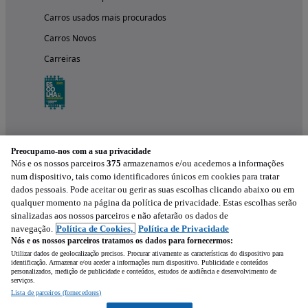
Carros usados mais procurados
Carros Novos
Carreiras
Preocupamo-nos com a sua privacidade
Nós e os nossos parceiros
375
armazenamos e/ou acedemos a informações
num dispositivo, tais como identificadores únicos em cookies para tratar
dados pessoais. Pode aceitar ou gerir as suas escolhas clicando abaixo ou em
qualquer momento na página da política de privacidade. Estas escolhas serão
Experimenta a aplicação
sinalizadas aos nossos parceiros e não afetarão os dados de
navegação.
Política de Cookies,
Política de Privacidade
Nós e os nossos parceiros tratamos os dados para fornecermos:
Utilizar dados de geolocalização precisos. Procurar ativamente as características do dispositivo para
identificação. Armazenar e/ou aceder a informações num dispositivo. Publicidade e conteúdos
personalizados, medição de publicidade e conteúdos, estudos de audiência e desenvolvimento de
serviços.
Lista de parceiros (fornecedores)
Mensagem