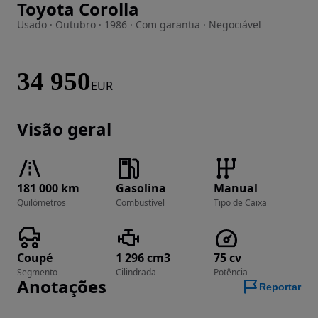
Toyota Corolla
Imagem 1 de 41
Usado · Outubro · 1986 · Com garantia · Negociável
34 950
EUR
Visão geral
181 000 km
Gasolina
Manual
Quilómetros
Combustível
Tipo de Caixa
Coupé
1 296 cm3
75 cv
Segmento
Cilindrada
Potência
Anotações
Reportar