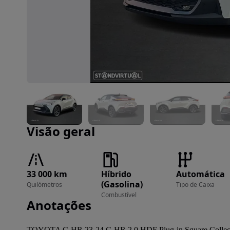
Imagem 1 de 15
Visão geral
33 000 km
Híbrido
Automática
(Gasolina)
Quilómetros
Tipo de Caixa
Combustível
Anotações
TOYOTA C-HR 23-24 C-HR 2.0 HDF Plug-in Square Collec