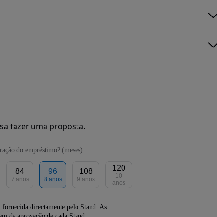
sa fazer uma proposta.
ração do empréstimo? (meses)
120
84
96
108
10
7 anos
8 anos
9 anos
anos
 fornecida directamente pelo Stand. As
dem da aprovação de cada Stand.