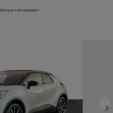
Serviços e ferramentas
Financiamento
Avaliar o meu carro
iamento
Serviço de check-up
Histórico do veículo
Notícias e artigos