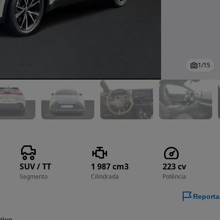
1
/
15
SUV / TT
1 987 cm3
223 cv
Segmento
Cilindrada
Potência
Reporta
tion