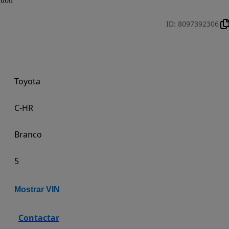
ID
:
8097392306
Toyota
C-HR
Branco
5
Mostrar VIN
Contactar