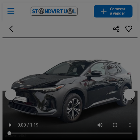
Começar
a vender