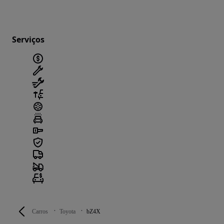
Serviços
Carros
Toyota
bZ4X