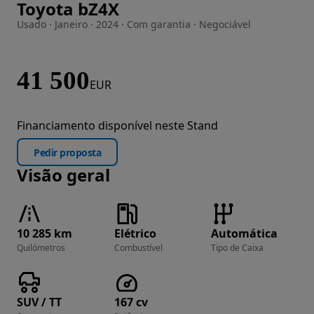
Toyota bZ4X
Imagem 1 de 17
Usado · Janeiro · 2024 · Com garantia · Negociável
41 500
EUR
Financiamento disponível neste Stand
Pedir proposta
Visão geral
10 285 km
Elétrico
Automática
Quilómetros
Combustível
Tipo de Caixa
SUV / TT
167 cv