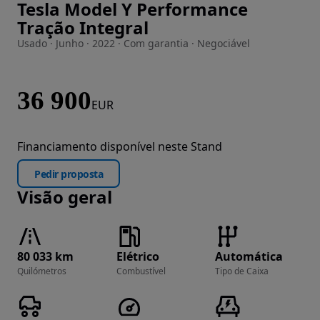
Tesla Model Y Performance
Imagem 1 de 20
Tração Integral
Usado · Junho · 2022 · Com garantia · Negociável
36 900
EUR
Financiamento disponível neste Stand
Pedir proposta
Visão geral
80 033 km
Elétrico
Automática
Quilómetros
Combustível
Tipo de Caixa