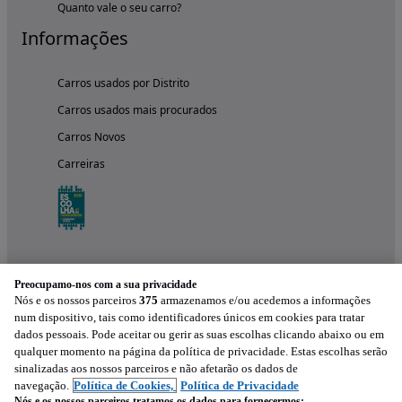
Quanto vale o seu carro?
Informações
Carros usados por Distrito
Carros usados mais procurados
Carros Novos
Carreiras
Preocupamo-nos com a sua privacidade
Nós e os nossos parceiros
375
armazenamos e/ou acedemos a informações
num dispositivo, tais como identificadores únicos em cookies para tratar
dados pessoais. Pode aceitar ou gerir as suas escolhas clicando abaixo ou em
qualquer momento na página da política de privacidade. Estas escolhas serão
Experimenta a aplicação
sinalizadas aos nossos parceiros e não afetarão os dados de
navegação.
Política de Cookies,
Política de Privacidade
Nós e os nossos parceiros tratamos os dados para fornecermos: