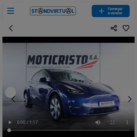
Começar
a vender