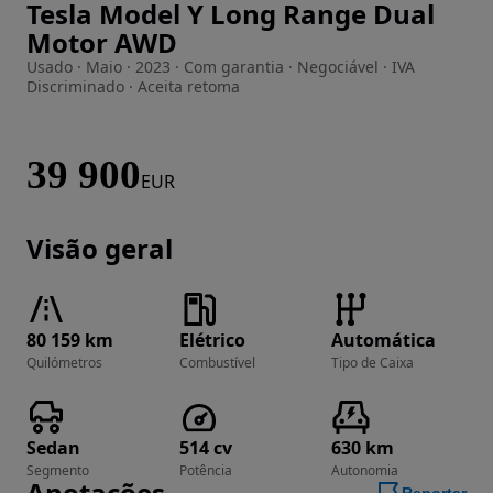
Tesla Model Y Long Range Dual
Imagem 1 de 22
Motor AWD
Usado · Maio · 2023 · Com garantia · Negociável · IVA
Discriminado · Aceita retoma
39 900
EUR
Visão geral
80 159 km
Elétrico
Automática
Quilómetros
Combustível
Tipo de Caixa
Sedan
514 cv
630 km
Segmento
Potência
Autonomia
Anotações