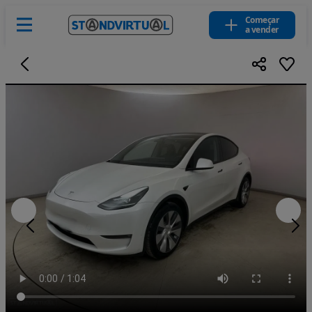
Começar
a vender