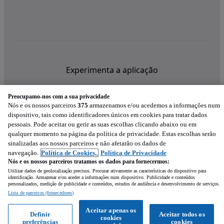
Experimenta a aplicação
Preocupamo-nos com a sua privacidade
Nós e os nossos parceiros
375
armazenamos e/ou acedemos a informações num
dispositivo, tais como identificadores únicos em cookies para tratar dados
pessoais. Pode aceitar ou gerir as suas escolhas clicando abaixo ou em
qualquer momento na página da política de privacidade. Estas escolhas serão
sinalizadas aos nossos parceiros e não afetarão os dados de
navegação.
Política de Cookies,
Política de Privacidade
Nós e os nossos parceiros tratamos os dados para fornecermos:
Utilizar dados de geolocalização precisos. Procurar ativamente as características do dispositivo para
identificação. Armazenar e/ou aceder a informações num dispositivo. Publicidade e conteúdos
personalizados, medição de publicidade e conteúdos, estudos de audiência e desenvolvimento de serviços.
Lista de parceiros (fornecedores)
Mensagem
Aceitar apenas os
Definir
Aceitar todos os
cookies
preferências
cookies
Ligar
WhatsApp